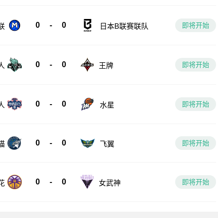
0
-
0
即将开始
联
日本B联赛联队
0
-
0
即将开始
人
王牌
0
-
0
即将开始
人
水星
0
-
0
即将开始
猫
飞翼
0
-
0
即将开始
花
女武神