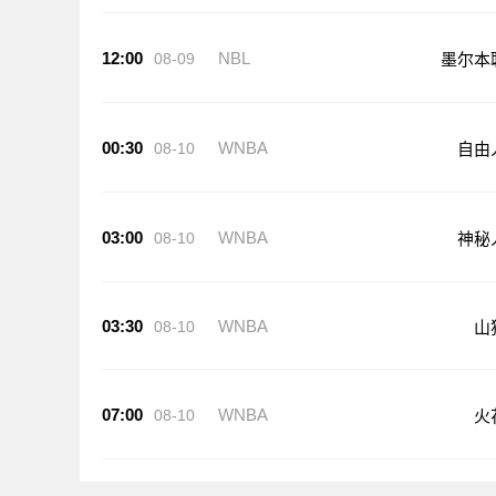
12:00
NBL
08-09
墨尔本
00:30
WNBA
08-10
自由
03:00
WNBA
08-10
神秘
03:30
WNBA
08-10
山
07:00
WNBA
08-10
火