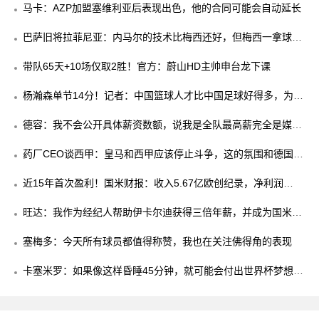
马卡：AZP加盟塞维利亚后表现出色，他的合同可能会自动延长
巴萨旧将拉菲尼亚：内马尔的技术比梅西还好，但梅西一拿球就
进球
带队65天+10场仅取2胜！官方：蔚山HD主帅申台龙下课
杨瀚森单节14分！记者：中国篮球人才比中国足球好得多，为什
么？
德容：我不会公开具体薪资数额，说我是全队最高薪完全是媒体
捏造
药厂CEO谈西甲：皇马和西甲应该停止斗争，这的氛围和德国太
不同
近15年首次盈利！国米财报：收入5.67亿欧创纪录，净利润
3540万欧
旺达：我作为经纪人帮助伊卡尔迪获得三倍年薪，并成为国米队
长
塞梅多：今天所有球员都值得称赞，我也在关注佛得角的表现
卡塞米罗：如果像这样昏睡45分钟，就可能会付出世界杯梦想的
代价