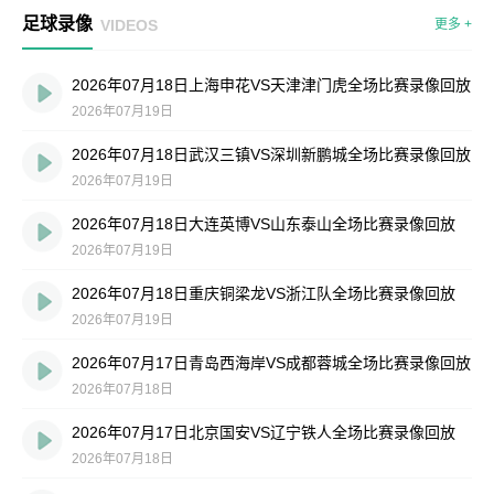
足球录像
VIDEOS
更多 +
2026年07月18日上海申花VS天津津门虎全场比赛录像回放
2026年07月19日
2026年07月18日武汉三镇VS深圳新鹏城全场比赛录像回放
2026年07月19日
2026年07月18日大连英博VS山东泰山全场比赛录像回放
2026年07月19日
2026年07月18日重庆铜梁龙VS浙江队全场比赛录像回放
2026年07月19日
2026年07月17日青岛西海岸VS成都蓉城全场比赛录像回放
2026年07月18日
2026年07月17日北京国安VS辽宁铁人全场比赛录像回放
2026年07月18日