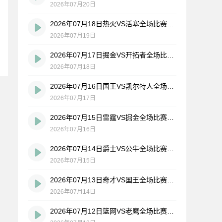
2026年07月20日
2026年07月18日热火VS活塞全场比赛录像回放
2026年07月19日
2026年07月17日掘金VS开拓者全场比赛录像回放
2026年07月18日
2026年07月16日国王VS凯尔特人全场比赛录像回放
2026年07月17日
2026年07月15日雷霆VS掘金全场比赛录像回放
2026年07月16日
2026年07月14日爵士VS公牛全场比赛录像回放
2026年07月15日
2026年07月13日奇才VS国王全场比赛录像回放
2026年07月14日
2026年07月12日篮网VS老鹰全场比赛录像回放