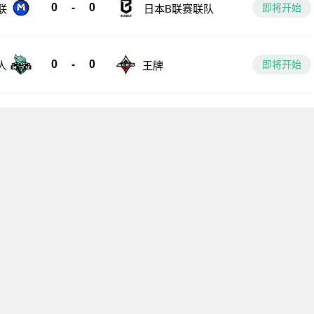
0
-
0
即将开始
联
日本B联赛联队
0
-
0
即将开始
人
王牌