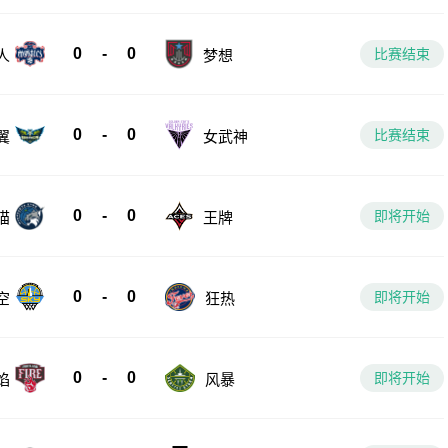
0
-
0
比赛结束
人
梦想
0
-
0
比赛结束
翼
女武神
0
-
0
即将开始
猫
王牌
0
-
0
即将开始
空
狂热
0
-
0
即将开始
风暴
焰