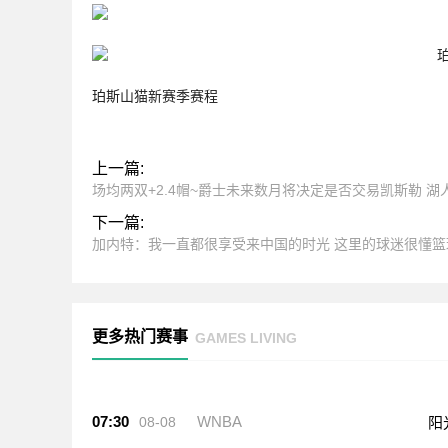
珀斯山猫新赛季赛程
上一篇:
场均两双+2.4帽~爵士未来数月将决定是否交易凯斯勒 湖
下一篇:
加内特：我一直都很享受来中国的时光 这里的球迷很懂篮
更多热门赛事
GAMES LIVING
07:30
WNBA
08-08
阳