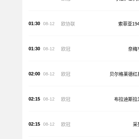
01:30
08-12
欧协联
索菲亚194
01:30
08-12
欧冠
奈梅
02:00
08-12
欧冠
贝尔格莱德红
02:15
08-12
欧冠
布拉迪斯拉
02:15
08-12
欧冠
采