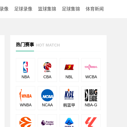
录像
足球录像
篮球集锦
足球集锦
体育新闻
热门赛事
HOT MATCH
NBA
CBA
NBL
WCBA
WNBA
NCAA
NBA-G
韩篮甲