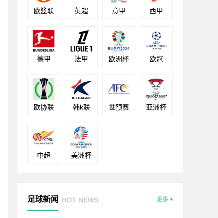
欧篮联
英超
意甲
西甲
德甲
法甲
欧洲杯
欧冠
欧协联
韩k联
世预赛
亚洲杯
中超
美洲杯
足球新闻
HOT NEWS
更多 +