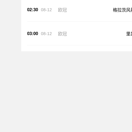
02:30
08-12
欧冠
格拉茨风
03:00
08-12
欧冠
里