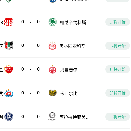
0
-
0
即将开始
8
帕纳辛纳科斯
0
-
0
即将开始
亨
奥林匹亚科斯
0
-
0
即将开始
星
贝夏普尔
0
-
0
即将开始
发
米亚尔比
0
-
0
即将开始
阿拉拉特亚美尼
列
亚