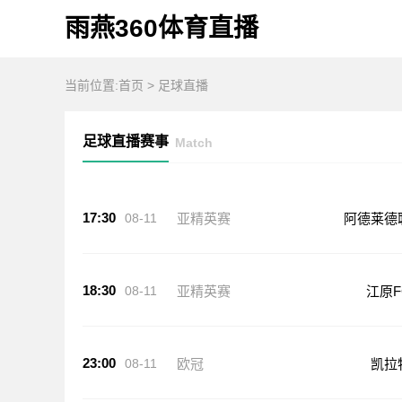
雨燕360体育直播
当前位置:
首页
>
足球直播
足球直播赛事
Match
17:30
08-11
亚精英赛
阿德莱德
18:30
08-11
亚精英赛
江原F
23:00
08-11
欧冠
凯拉