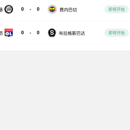
0
-
0
即将开始
暴
费内巴切
0
-
0
即将开始
布拉格斯巴达
昂