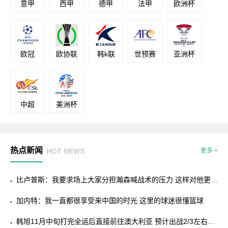
意甲
西甲
德甲
法甲
欧洲杯
欧冠
欧协联
韩k联
世预赛
亚洲杯
中超
美洲杯
热点新闻
HOT NEWS
更多 +
比卢普斯：我要求场上大家分担瀚森喊战术的压力 这样对他更公
平
加内特：我一直都很享受来中国的时光 这里的球迷很懂篮球
韩旭11月中旬打完全运后直接前往澳大利亚 预计出战2/3左右常