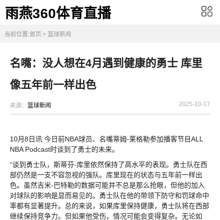
雨燕360体育直播
当前位置:
首页
>
篮球新闻
名嘴：没人想在4月遇到健康的勇士 库里
像五年前一样出色
2025-10-17
来源：
篮球新闻
10月8日讯 今日前NBA球员、名嘴蒂姆-莱格勒参加播客节目ALL
NBA Podcast时谈到了勇士的未来。
“谈到勇士队，斯蒂芬-库里依然保持了高水平的表现。勇士队在西
部仍然是一支不容忽视的强队。库里现在的状态与五年前一样出
色。虽然吉米-巴特勒的数据可能并不总是那么抢眼，但他的加入
对球队的影响是显而易见的。勇士队在他的带领下防守和罚球命中
率都有显著提升。总的来说，如果库里保持健康，勇士队将在西部
继续保持竞争力。但如果他受伤，情况可能会变得复杂。无论如