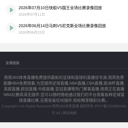
2026年07月10日快船VS国王全场比赛录像回放
2026年07月11日
2026年06月14日马刺VS尼克斯全场比赛录像回放
2026年06月15日
友情链接
雨燕360体育直播免费提供最新的足球和篮球的直播信号源,雨燕免费
直播NBA免费观看,为您提供足球直播,NBA直播,CBA直播,欧洲杯直播,
英超直播,欧冠直播,中超直播,亚冠直播等热门赛事直播,雨燕正在直播
NBA比赛高清无插件,您可以随时随地通过我们的平台观看各种足球篮
球直播比赛,无需安装任何插件,轻松畅享精彩比赛。
Copyright ©
All Rights Reserved 雨燕360体育直播 版权所有
沪ICP备2024084491
号-40
|
网站地图