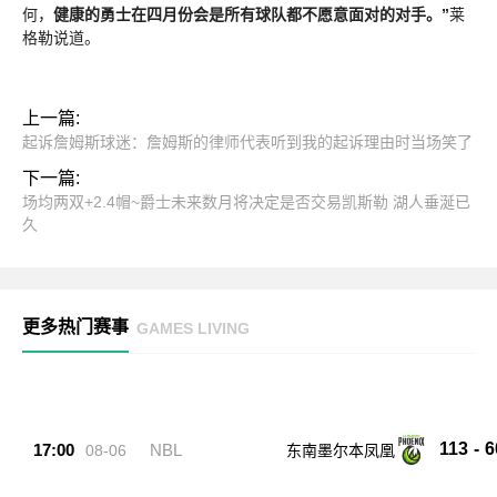
何，
健康的勇士在四月份会是所有球队都不愿意面对的对手。”
莱
格勒说道。
上一篇:
起诉詹姆斯球迷：詹姆斯的律师代表听到我的起诉理由时当场笑了
下一篇:
场均两双+2.4帽~爵士未来数月将决定是否交易凯斯勒 湖人垂涎已
久
更多热门赛事
GAMES LIVING
113
-
6
17:00
NBL
08-06
东南墨尔本凤凰