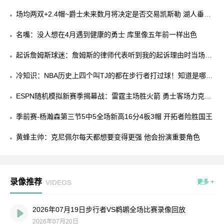
规赛
场均两双+2.4帽~爵士未来数月将决定是否交易凯斯勒 湖人垂涎
已久
名嘴：没人想在4月遇到健康的勇士 库里像五年前一样出色
起诉詹姆斯球迷：詹姆斯的律师代表听到我的起诉理由时当场笑
了
冷知识：NBA历史上四个叫TJ的都在步行者打过球！知道是哪四
个吗
ESPN随机模拟新赛季揭幕战：雷霆主场胜火箭 勇士客场力克湖
人
季前赛-杨瀚森第三节5中5全场新高16分4板3帽 开拓者险胜国王
黄蜂主帅：克尼佩尔每天都想要变得更强 他会扮演重要角色
录像推荐
VIDEOS
更多 +
2026年07月19日步行者VS鹈鹕全场比赛录像回放
2026年07月20日