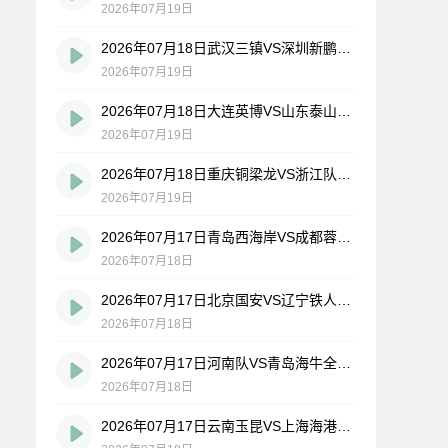
2026年07月19日
2026年07月18日武汉三镇VS深圳新鹏城全场比赛录像回放
2026年07月19日
2026年07月18日大连英博VS山东泰山全场比赛录像回放
2026年07月19日
2026年07月18日重庆铜梁龙VS浙江队全场比赛录像回放
2026年07月19日
2026年07月17日青岛西海岸VS成都蓉城全场比赛录像回放
2026年07月18日
2026年07月17日北京国安VS辽宁铁人全场比赛录像回放
2026年07月18日
2026年07月17日河南队VS青岛海牛全场比赛录像回放
2026年07月18日
2026年07月17日云南玉昆VS上海海港全场比赛录像回放