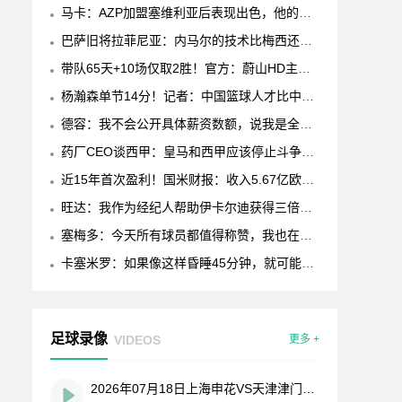
马卡：AZP加盟塞维利亚后表现出色，他的合
同可能会自动延长
巴萨旧将拉菲尼亚：内马尔的技术比梅西还
好，但梅西一拿球就进球
带队65天+10场仅取2胜！官方：蔚山HD主帅
申台龙下课
杨瀚森单节14分！记者：中国篮球人才比中国
足球好得多，为什么？
德容：我不会公开具体薪资数额，说我是全队
最高薪完全是媒体捏造
药厂CEO谈西甲：皇马和西甲应该停止斗争，
这的氛围和德国太不同
近15年首次盈利！国米财报：收入5.67亿欧创
纪录，净利润3540万欧
旺达：我作为经纪人帮助伊卡尔迪获得三倍年
薪，并成为国米队长
塞梅多：今天所有球员都值得称赞，我也在关
注佛得角的表现
卡塞米罗：如果像这样昏睡45分钟，就可能会
付出世界杯梦想的代价
足球录像
VIDEOS
更多 +
2026年07月18日上海申花VS天津津门虎全场比赛录像回放