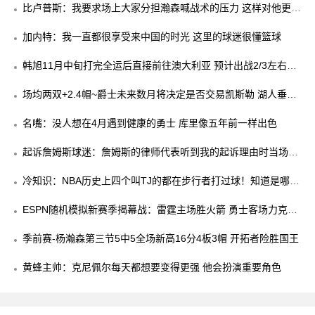
比卢普斯：我要求场上大家分担瀚森喊战术的压力 这样对他更公
平
加内特：我一直都很享受来中国的时光 这里的球迷很懂篮球
韩旭11月中旬打完全运后直接前往澳大利亚 预计出战2/3左右常
规赛
场均两双+2.4帽~爵士未来数月将决定是否交易凯斯勒 湖人垂涎
已久
名嘴：没人想在4月遇到健康的勇士 库里像五年前一样出色
起诉詹姆斯球迷：詹姆斯的律师代表听到我的起诉理由时当场笑
了
冷知识：NBA历史上四个叫TJ的都在步行者打过球！知道是哪四
个吗
ESPN随机模拟新赛季揭幕战：雷霆主场胜火箭 勇士客场力克湖
人
季前赛-杨瀚森第三节5中5全场新高16分4板3帽 开拓者险胜国王
黄蜂主帅：克尼佩尔每天都想要变得更强 他会扮演重要角色